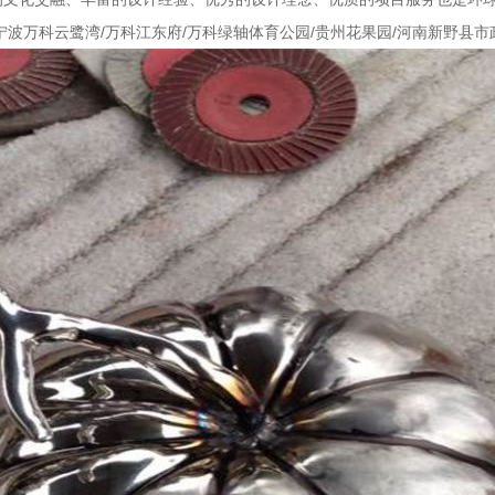
宁波万科云鹭湾/万科江东府/万科绿轴体育公园/贵州花果园/河南新野县